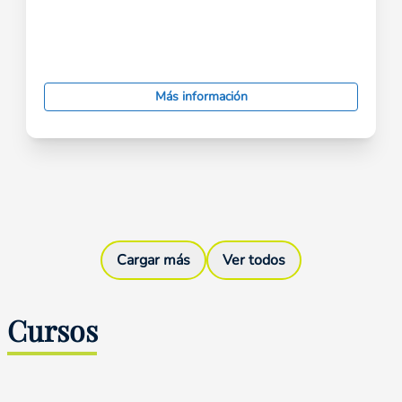
Más información
Cargar más
Ver todos
Curso
s