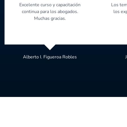
Excelente curso y capacitación
Los tem
continua para los abogados.
los ex
Muchas gracias.
Alberto I. Figueroa Robles