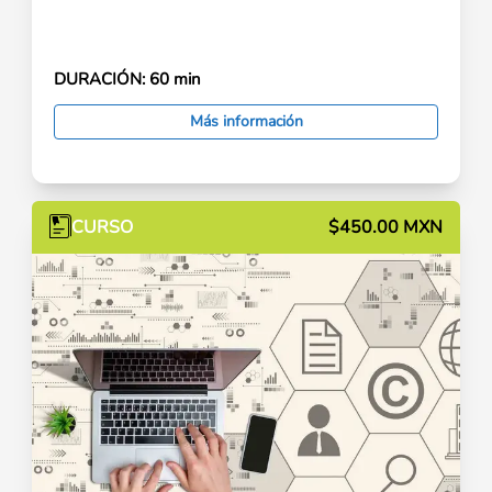
DURACIÓN:
60 min
Más información
CURSO
$450.00 MXN