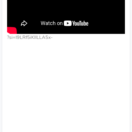
?si=I9LRf5iKIILLA5x-
ESCUCHAR EL PODCAST DE SPOTIFY