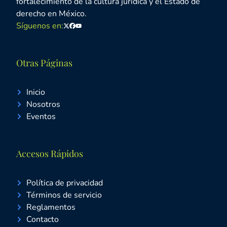
fortalecimiento de la cultura jurídica y el Estado de
derecho en México.
Síguenos en:
Twitter
Facebook
Youtube
Otras Páginas
Inicio
Nosotros
Eventos
Accesos Rápidos
Política de privacidad
Términos de servicio
Reglamentos
Contacto