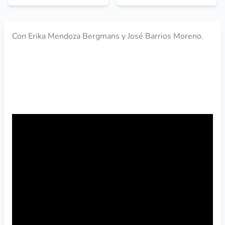
Con Erika Mendoza Bergmans y José Barrios Moreno.
VER EL WEBINARIO DE YOUTUBE