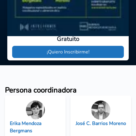
Gratuito
¡Quiero Inscribirme!
Persona coordinadora
Erika Mendoza
José C. Barrios Moreno
Bergmans