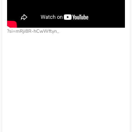
?si=mRji8R-hCwWftyn_
ESCUCHAR EL PODCAST DE SPOTIFY