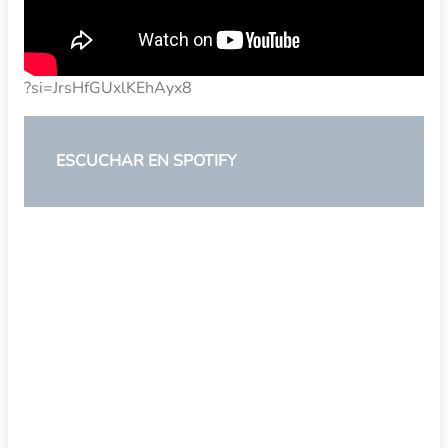
?si=JrsHfGUxlKEhAyx8
ESCUCHAR EN SPOTIFY